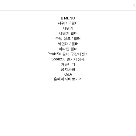
L
MENU
샤워기 / 필터
샤워기
샤워기 필터
주방 싱크 / 필터
세면대 / 필터
비타민 필터
Peak:Su 필터 구강세정기
Soon:Su 변기세정제
커뮤니티
공지사항
Q&A
홈페이지바로가기